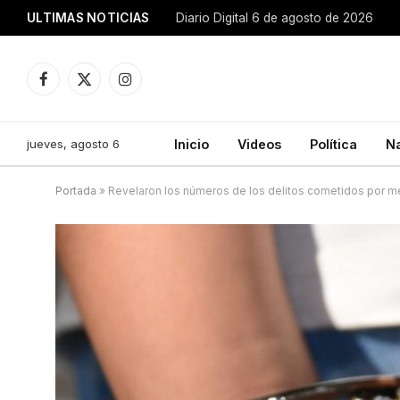
ULTIMAS NOTICIAS
Diario Digital 6 de agosto de 2026
Facebook
X
Instagram
(Twitter)
jueves, agosto 6
Inicio
Videos
Política
N
Portada
»
Revelaron los números de los delitos cometidos por m