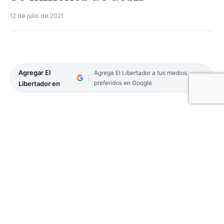
12 de julio de 2021
Agregar El
Agrega El Libertador a tus medios
preferidos en Google
Libertador en
Esta mañana aterrizó el vuelo con un nuevo
cargamento de 733.000 dosis de AstraZeneca a
cargo de la empresa LATAM Cargo Colombia y, con