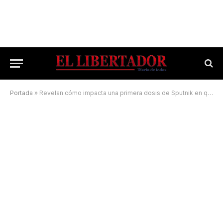
Portada
»
Revelan cómo impacta una primera dosis de Sputnik en quienes ya tuvieron coronavirus