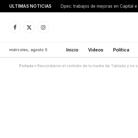
ULTIMAS NOTICIAS
Dpec: trabajos de mejoras en Capital e 
Facebook
X
Instagram
(Twitter)
miércoles, agosto 5
Inicio
Videos
Política
Portada
»
Rescindieron el contrato de la madre de Tablado y no 