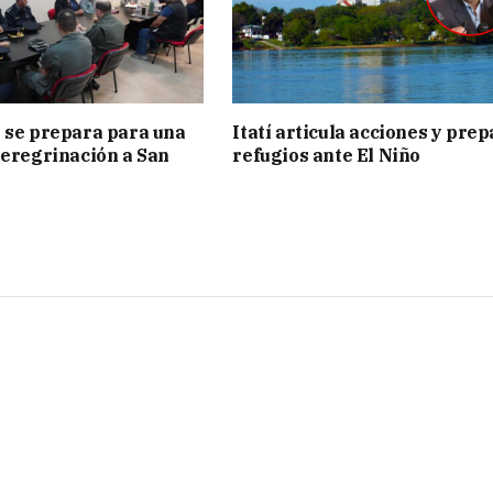
 se prepara para una
Itatí articula acciones y pre
peregrinación a San
refugios ante El Niño