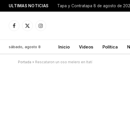
ULTIMAS NOTICIAS
Tapa y Contratapa 8 de agosto de 20
Facebook
X
Instagram
(Twitter)
sábado, agosto 8
Inicio
Videos
Política
N
Portada
»
Rescataron un oso melero en Itatí