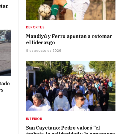
star
DEPORTES
Mandiyú y Ferro apuntan a retomar
el liderazgo
8 de agosto de 2026
tado
es
INTERIOR
San Cayetano: Pedro valoró “el