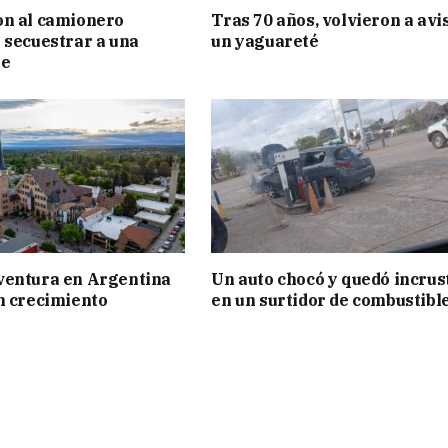
on al camionero
Tras 70 años, volvieron a avi
 secuestrar a una
un yaguareté
te
ventura en Argentina
Un auto chocó y quedó incrus
n crecimiento
en un surtidor de combustibl