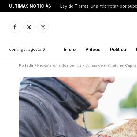
ULTIMAS NOTICIAS
Ley de Tierras: una «derrota» por sube
Facebook
X
Instagram
(Twitter)
domingo, agosto 9
Inicio
Videos
Política
Portada
»
Rescataron a dos perros víctimas de maltrato en Capita