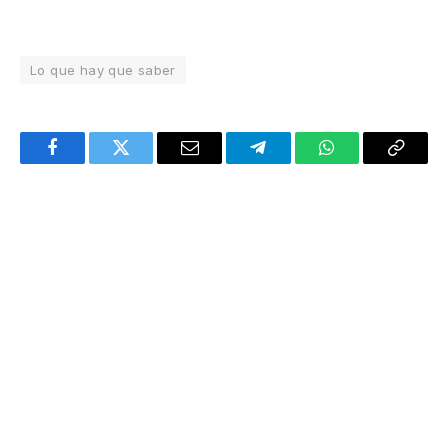
Lo que hay que saber
Facebook
Twitter
Email
Telegram
WhatsApp
Copy
Link