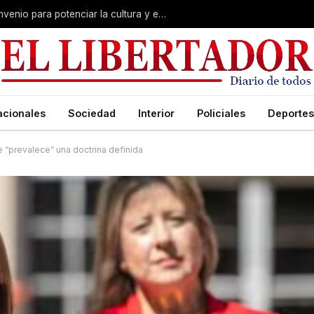
Polich y Lourdes Sánchez firmaron convenio para potenciar la cultura y el turismo en Corrientes
acionales
Sociedad
Interior
Policiales
Deportes
 “prevalece” una doctrina definida