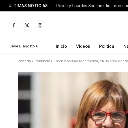
ULTIMAS NOTICIAS
Facebook
X
Instagram
(Twitter)
jueves, agosto 6
Inicio
Videos
Política
N
Portada
»
Renunció Bullrich y asume Monteoliva, en un área donde