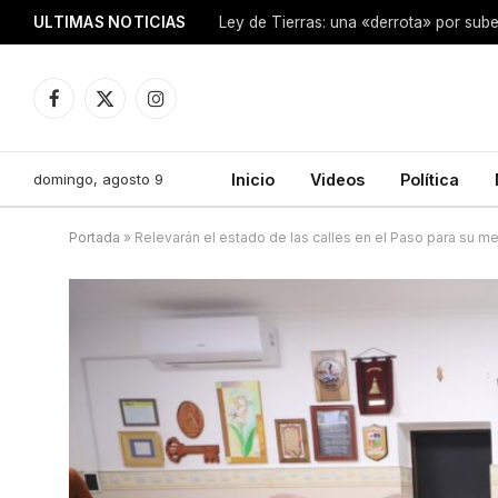
ULTIMAS NOTICIAS
Ley de Tierras: una «derrota» por sube
Facebook
X
Instagram
(Twitter)
domingo, agosto 9
Inicio
Videos
Política
Portada
»
Relevarán el estado de las calles en el Paso para su me