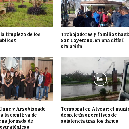
la limpieza de los
Trabajadores y familias haci
úblicos
San Cayetano, en una difícil
situación
 Unne y Arzobispado
Temporal en Alvear: el muni
 a la comitiva de
despliega operativos de
una jornada de
asistencia tras los daños
estratégicas