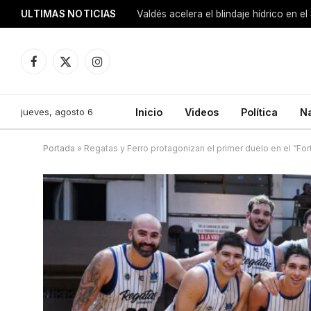
ULTIMAS NOTICIAS
Facebook
X
Instagram
(Twitter)
jueves, agosto 6
Inicio
Videos
Política
N
Portada
»
Regatas y Ferro protagonizan el primer duelo en el “Fort