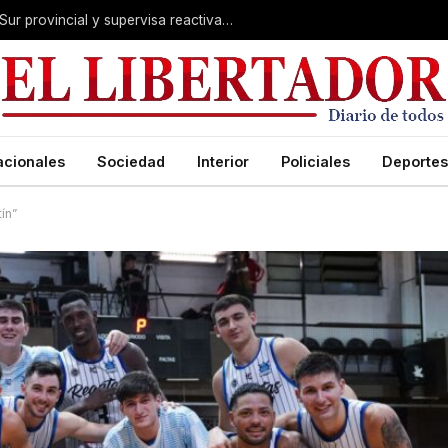
Valdés acelera el blindaje hídrico en el Sur provincial y supervisa reactivación de ruta
acionales
Sociedad
Interior
Policiales
Deportes
ín”