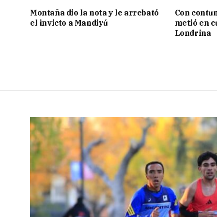
Montaña dio la nota y le arrebató
Con contun
el invicto a Mandiyú
metió en c
Londrina