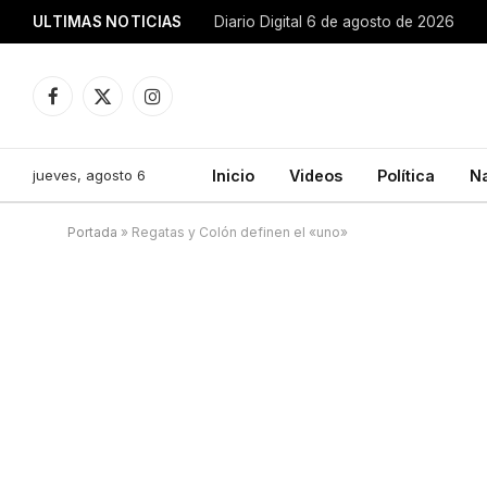
ULTIMAS NOTICIAS
Diario Digital 6 de agosto de 2026
Facebook
X
Instagram
(Twitter)
jueves, agosto 6
Inicio
Videos
Política
N
Portada
»
Regatas y Colón definen el «uno»