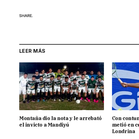
SHARE.
LEER MÁS
Montaña dio la nota y le arrebató
Con contun
el invicto a Mandiyú
metió en c
Londrina