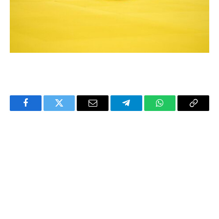
Facebook
Twitter
Email
Telegram
WhatsApp
Copy
Link