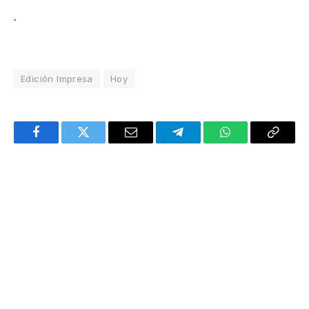
.
Edición Impresa
Hoy
Facebook
Twitter
Email
Telegram
WhatsApp
Copy
Link