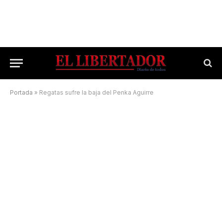
Portada
»
Regatas sufre la baja del Penka Aguirre