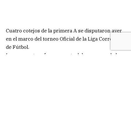
Cuatro cotejos de la primera A se disputaron ayer
en el marco del torneo Oficial de la Liga Correntina
de Fútbol.
Los encuentros forman parte del programa de la
segunda fecha de la compentencia que comenzó a
jugarse a mitad de semana.
Cambá Cuá ganó y también es líder del certamen
principal liguista. Superó en cancha de Ferroviario
Corrientes a Quilmes por 3 a 1. Los goles
convertidos por Gonzalo Ramos, Bruno Flores y
Antonio Báez, el descuento del «cervecero» fue
obra de Ernesto Rodríguez de tiro libre en la
primera mitad.