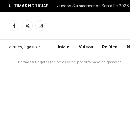
ULTIMAS NOTICIAS
Juegos Suramericanos Santa Fe 2026: 
Facebook
X
Instagram
(Twitter)
viernes, agosto 7
Inicio
Videos
Política
N
Portada
»
Regatas recibe a Obras, por otro paso en ganador