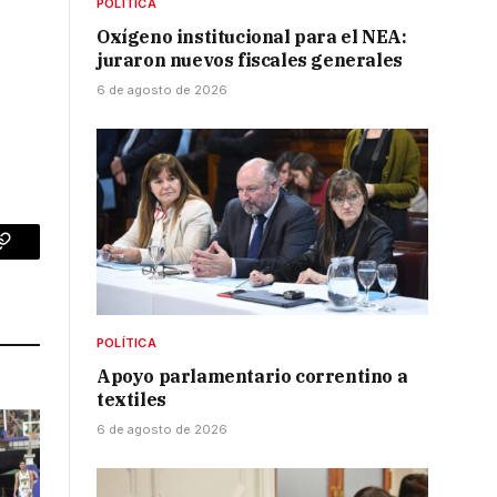
POLÍTICA
Oxígeno institucional para el NEA:
juraron nuevos fiscales generales
6 de agosto de 2026
p
Copy
Link
POLÍTICA
Apoyo parlamentario correntino a
textiles
6 de agosto de 2026