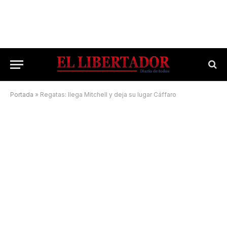
Portada
»
Regatas: llega Mitchell y deja su lugar Cáffaro