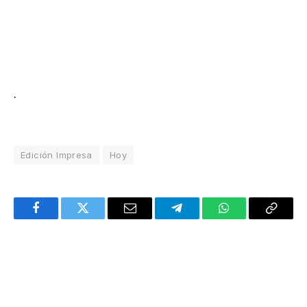
.
Edición Impresa
Hoy
Facebook
Twitter
Email
Telegram
WhatsApp
Copy
Link