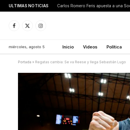
ULTIMAS NOTICIAS
Carlos Romero Feris apuesta a una So
Facebook
X
Instagram
(Twitter)
miércoles, agosto 5
Inicio
Videos
Política
Portada
»
Regatas cambia: Se va Reese y llega Sebastián Lugo