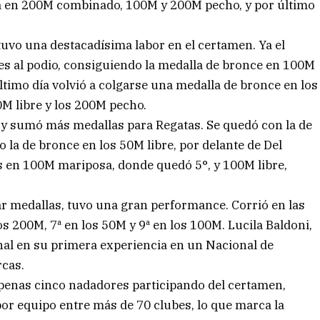
ta en 200M combinado, 100M y 200M pecho, y por último
tuvo una destacadísima labor en el certamen. Ya el
es al podio, consiguiendo la medalla de bronce en 100M
timo día volvió a colgarse una medalla de bronce en los
M libre y los 200M pecho.
 sumó más medallas para Regatas. Se quedó con la de
 la de bronce en los 50M libre, por delante de Del
n 100M mariposa, donde quedó 5°, y 100M libre,
ar medallas, tuvo una gran performance. Corrió en las
os 200M, 7ª en los 50M y 9ª en los 100M. Lucila Baldoni,
nal en su primera experiencia en un Nacional de
cas.
apenas cinco nadadores participando del certamen,
por equipo entre más de 70 clubes, lo que marca la