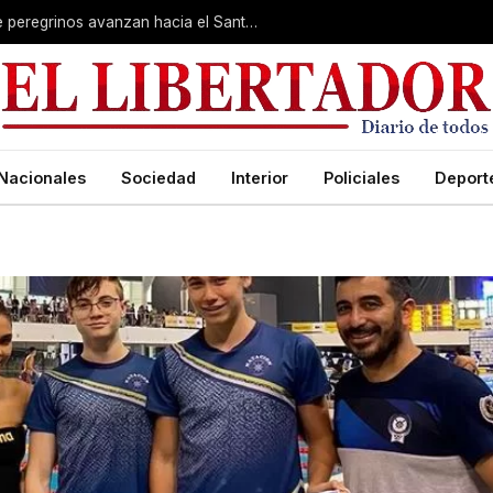
Muestra de fe imperturbable: cientos de peregrinos avanzan hacia el Santuario de San Cayetano
Nacionales
Sociedad
Interior
Policiales
Deport