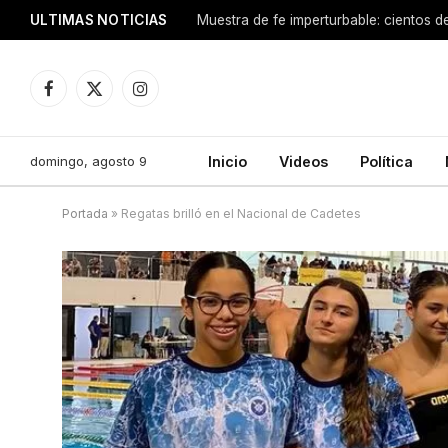
ULTIMAS NOTICIAS
Facebook
X
Instagram
(Twitter)
domingo, agosto 9
Inicio
Videos
Política
Portada
»
Regatas brilló en el Nacional de Cadetes