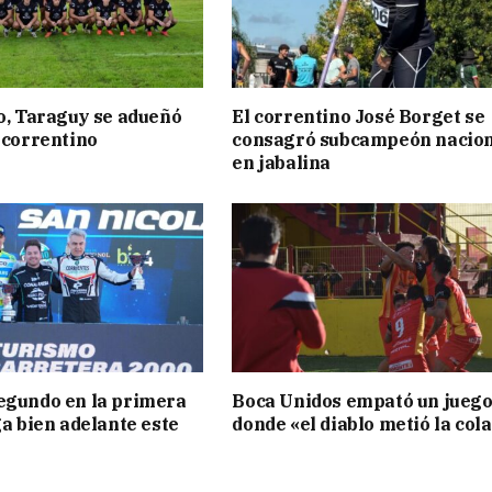
to, Taraguy se adueñó
El correntino José Borget se
o correntino
consagró subcampeón nacion
en jabalina
egundo en la primera
Boca Unidos empató un jueg
ga bien adelante este
donde «el diablo metió la col