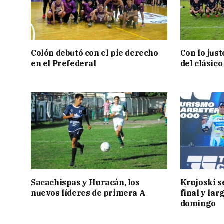
Colón debutó con el pie derecho
Con lo jus
en el Prefederal
del clásic
Sacachispas y Huracán, los
Krujoski s
nuevos líderes de primera A
final y lar
domingo