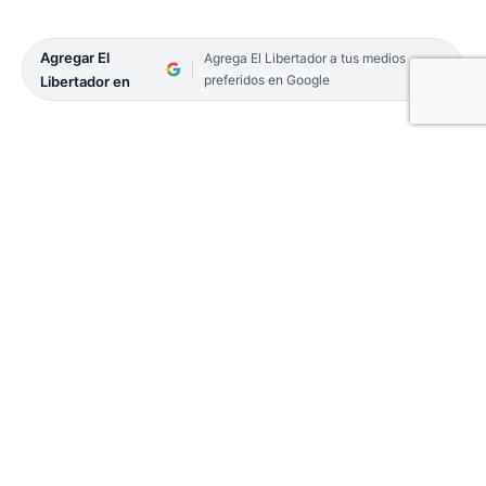
Agregar El
Agrega El Libertador a tus medios
preferidos en Google
Libertador en
Comienzo con el pie derecho para la Selección de
la Liga Correntina de Fútbol en la Copa País. En el
juego de ida de una de las semifinales de la Región
Litoral Norte goleó 9 a 0 a su par de Asociación de
Fútbol del Oeste Chaqueño, en este caso
representando por el combinado de Villa Ángela.
Desde el mismo comienzo se notó la diferencia