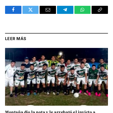
Facebook
Twitter
Email
Telegram
WhatsApp
Copy
Link
LEER MÁS
Montaña dio la nota y le arrebató el invicto a