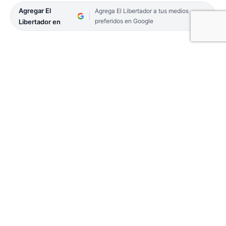
Agregar El
Agrega El Libertador a tus medios
preferidos en Google
Libertador en
El coronavirus sumó cinco casos nuevos y no
hubo fallecimientos en las últimas 24 horas, de
acuerdo a lo informado en el parte oficial sobre la
situación epidemiológica de la provincia. Son
192.251 los positivos acumulados y 2.013 las
muertes causadas por la pandemia.
El 2,16 por ciento de los 231 testeos realizados