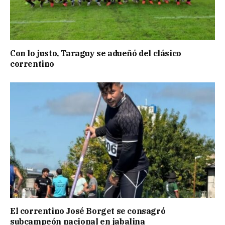
Con lo justo, Taraguy se adueñó del clásico
correntino
El correntino José Borget se consagró
subcampeón nacional en jabalina