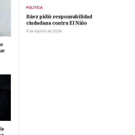
POLÍTICA
Báez pidió responsabilidad
ciudadana contra El Niño
6 de agosto de 2026
no
ue
la
or