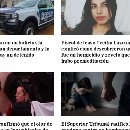
n en un boliche, la
Fiscal del caso Cecilia Lazca
 un departamento y la
explicó cómo descubrieron q
hay un detenido
fue un homicidio y reveló que
hubo premeditación
confirmó que el olor de
El Superior Tribunal ratificó 
a en los vehículos de
condena contra un hombre p