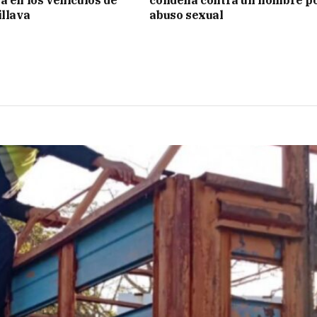
illava
abuso sexual