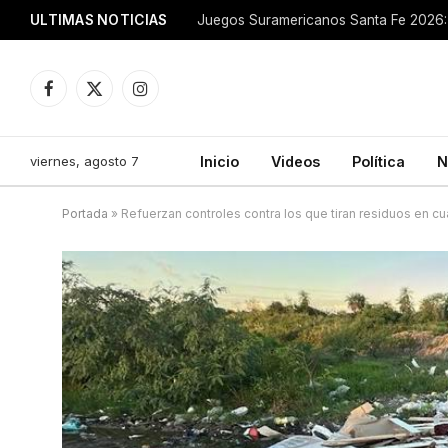
ULTIMAS NOTICIAS
Juegos Suramericanos Santa Fe 2026: 
Facebook
X
Instagram
(Twitter)
viernes, agosto 7
Inicio
Videos
Política
N
Portada
»
Refuerzan controles contra los que tiran residuos en cua