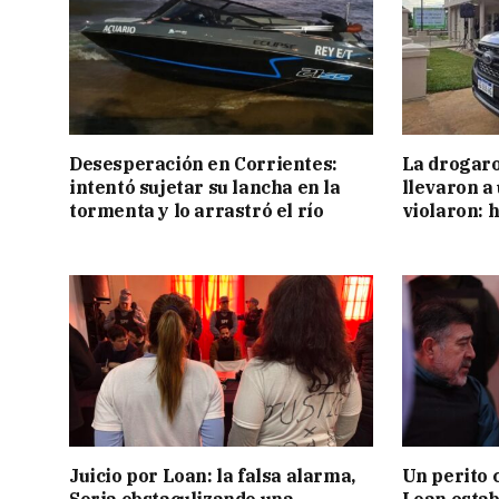
Desesperación en Corrientes:
La drogaro
intentó sujetar su lancha en la
llevaron a
tormenta y lo arrastró el río
violaron: 
Juicio por Loan: la falsa alarma,
Un perito 
Soria obstaculizando una
Loan estab