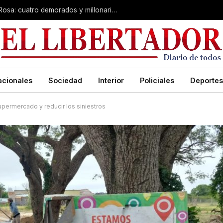
Desarticulan “kiosco” narco en Santa Rosa: cuatro demorados y millonario secuestro de tecnología
acionales
Sociedad
Interior
Policiales
Deportes
upermercado y reducir los siniestros