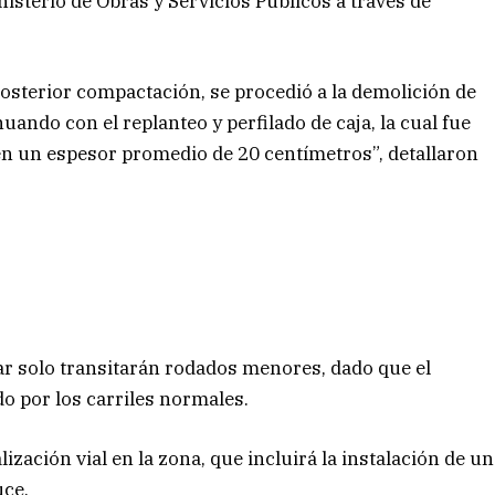
nisterio de Obras y Servicios Públicos a través de
posterior compactación, se procedió a la demolición de
nuando con el replanteo y perfilado de caja, la cual fue
n un espesor promedio de 20 centímetros”, detallaron
ar solo transitarán rodados menores, dado que el
do por los carriles normales.
ación vial en la zona, que incluirá la instalación de un
uce.