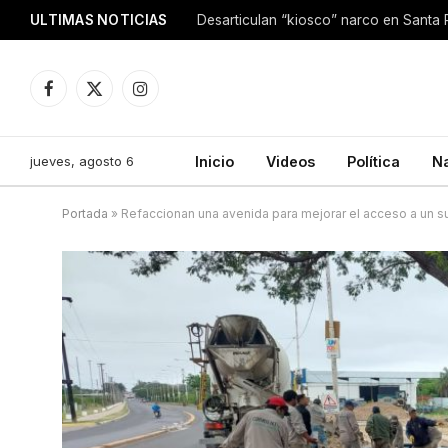
ULTIMAS NOTICIAS
Facebook
X
Instagram
(Twitter)
jueves, agosto 6
Inicio
Videos
Política
N
Portada
»
Refaccionan una avenida para mejorar el acceso a un s