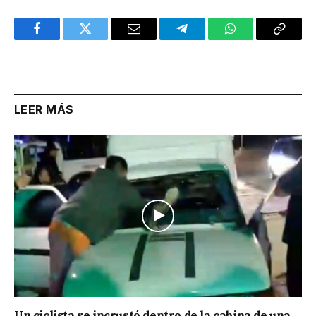
Facebook
Twitter
Email
Telegram
WhatsApp
Copy
Link
LEER MÁS
Un ciclista se incrustó dentro de la cabina de una