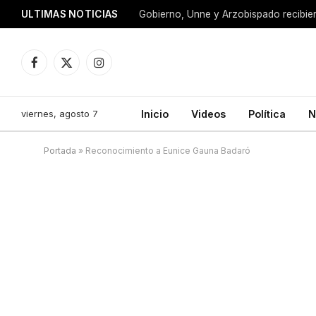
ULTIMAS NOTICIAS
Facebook
X
Instagram
(Twitter)
viernes, agosto 7
Inicio
Videos
Política
N
Portada
»
Reconocimiento a Eunice Gauna Badaró