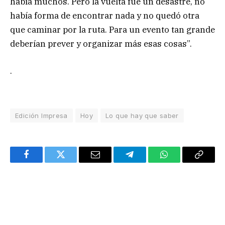
había muchos. Pero la vuelta fue un desastre, no
había forma de encontrar nada y no quedó otra
que caminar por la ruta. Para un evento tan grande
deberían prever y organizar más esas cosas”.
.
Edición Impresa
Hoy
Lo que hay que saber
Facebook
Twitter
Email
Telegram
WhatsApp
Copy
Link