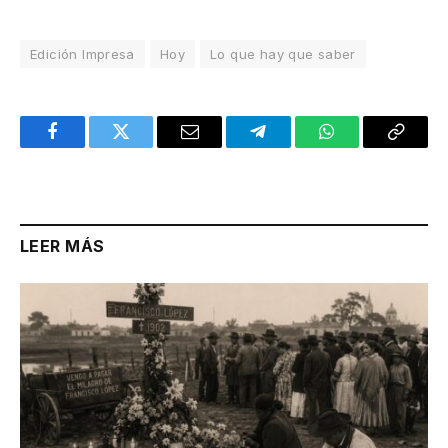
Edición Impresa
Hoy
Lo que hay que saber
Facebook
Twitter
Email
Telegram
WhatsApp
Copy
Link
LEER MÁS