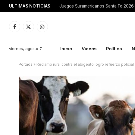
ULTIMAS NOTICIAS
Juegos Suramericanos Santa Fe 2026: 
Facebook
X
Instagram
(Twitter)
viernes, agosto 7
Inicio
Videos
Política
N
Portada
»
Reclamo rural contra el abigeato logró refuerzo policial