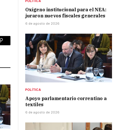
POLÍTICA
Oxígeno institucional para el NEA:
juraron nuevos fiscales generales
6 de agosto de 2026
p
Copy
Link
POLÍTICA
Apoyo parlamentario correntino a
textiles
6 de agosto de 2026