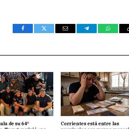
Facebook
Twitter
Email
Telegram
WhatsAp
ala de su 64°
Corrientes está entre las