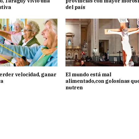
o, Taraguy vivió una
provincias con mayor moros
stiva
del país
perder velocidad, ganar
El mundo está mal
va
alimentado,con golosinas qu
nutren