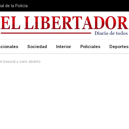
al de la Policía
cionales
Sociedad
Interior
Policiales
Deportes
 basural a cielo abierto