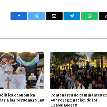
Facebook
Twitter
Email
Telegram
WhatsAp
olítica económica
Centenares de caminantes en
dar a las personas y las
40ª Peregrinación de los
Trabajadores