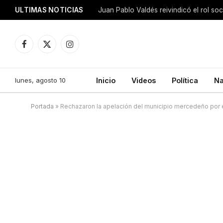
ULTIMAS NOTICIAS
Juan Pablo Valdés reivindicó el rol soci
Facebook
X
Instagram
(Twitter)
lunes, agosto 10
Inicio
Videos
Política
Na
Portada
»
Rechazaron la apelación del municipio mercedeño por el