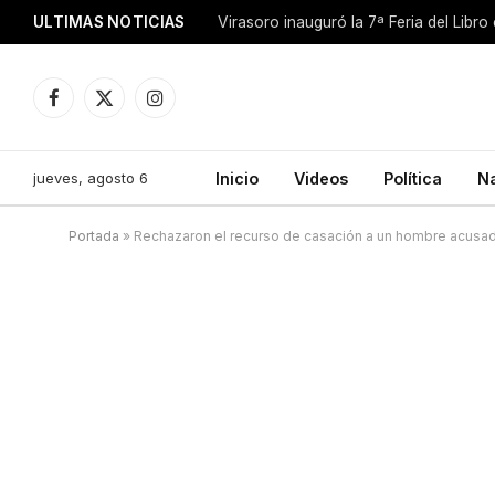
ULTIMAS NOTICIAS
Facebook
X
Instagram
(Twitter)
jueves, agosto 6
Inicio
Videos
Política
N
Portada
»
Rechazaron el recurso de casación a un hombre acusa