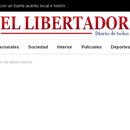
Virasoro inauguró la 7ª Feria del Libro con un fuerte acento local e histórico
acionales
Sociedad
Interior
Policiales
Deportes
do de abuso sexual