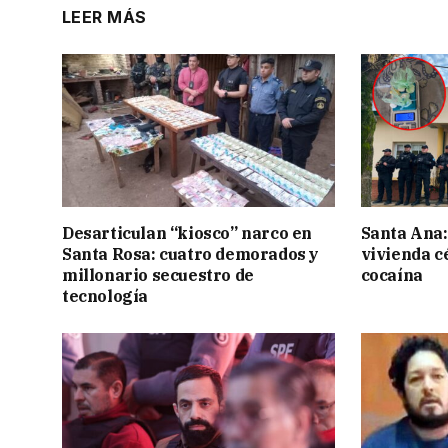
LEER MÁS
Desarticulan “kiosco” narco en
Santa Ana:
Santa Rosa: cuatro demorados y
vivienda c
millonario secuestro de
cocaína
tecnología