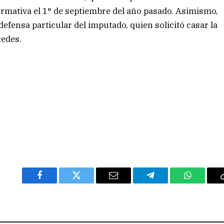
ormativa el 1° de septiembre del año pasado. Asimismo,
efensa particular del imputado, quien solicitó casar la
cedes.
Facebook
Twitter
Email
Telegram
WhatsAp