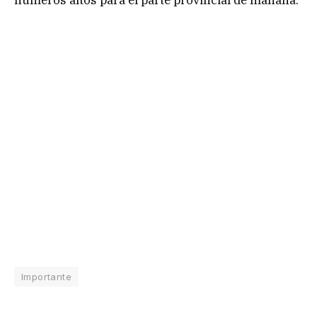
números altos para el parte provincial de mañana.
Importante