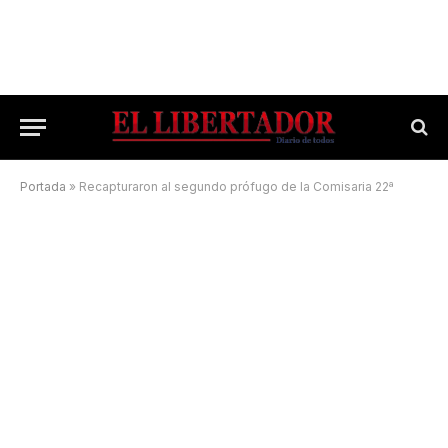
Portada
»
Recapturaron al segundo prófugo de la Comisaria 22ª