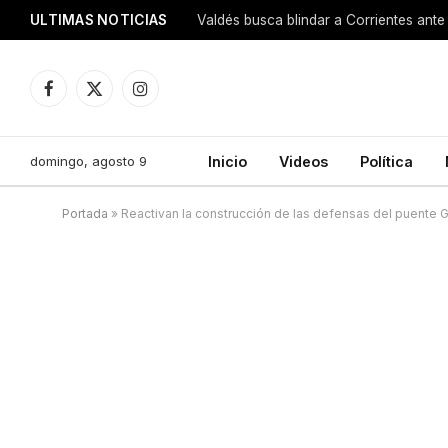
ULTIMAS NOTICIAS
Valdés busca blindar a Corrientes ante 
Facebook
X
Instagram
(Twitter)
domingo, agosto 9
Inicio
Videos
Política
Portada
»
Reactivan la construcción de las defensas del puente 