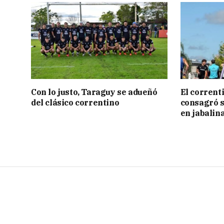
Con lo justo, Taraguy se adueñó
El corrent
del clásico correntino
consagró 
en jabalin