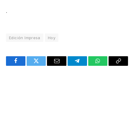
.
Edición Impresa
Hoy
Facebook
Twitter
Email
Telegram
WhatsApp
Copy
Link