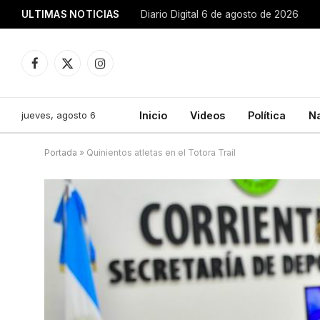
ULTIMAS NOTICIAS
Diario Digital 6 de agosto de 2026
Facebook
X
Instagram
(Twitter)
jueves, agosto 6
Inicio
Videos
Política
N
Portada
»
Quinientos atletas en el Totora Trail