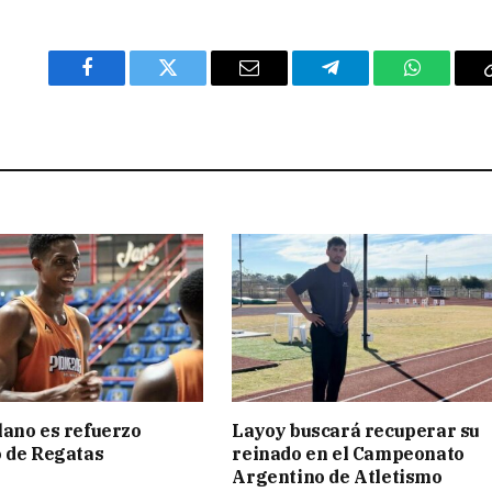
Facebook
Twitter
Email
Telegram
WhatsAp
ano es refuerzo
Layoy buscará recuperar su
 de Regatas
reinado en el Campeonato
s
Argentino de Atletismo