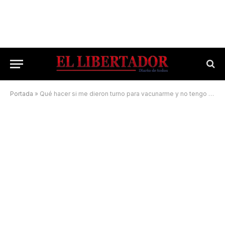
Portada
»
Qué hacer si me dieron turno para vacunarme y no tengo DNI