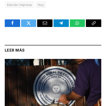
Edición Impresa
Hoy
Facebook
Twitter
Email
Telegram
WhatsApp
Copy
Link
LEER MÁS