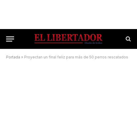
Portada
»
Proyectan un final feliz para más de 50 perros rescatados