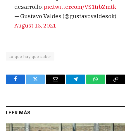
desarrollo.
pic.twitter.com/VS1tibZmtk
— Gustavo Valdés (@gustavovaldesok)
August 13, 2021
Lo que hay que saber
Facebook
Twitter
Email
Telegram
WhatsApp
Copy
Link
LEER MÁS