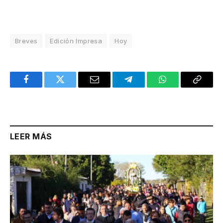
Breves
Edición Impresa
Hoy
Facebook
Twitter
Email
Telegram
WhatsApp
Copy
Link
LEER MÁS