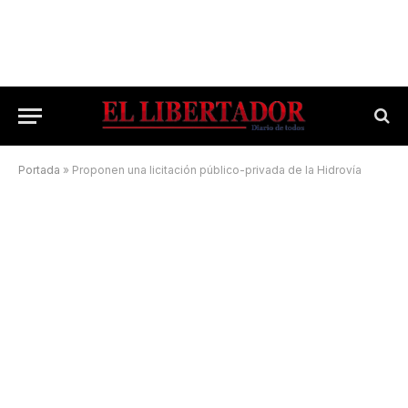
Portada
»
Proponen una licitación público-privada de la Hidrovía