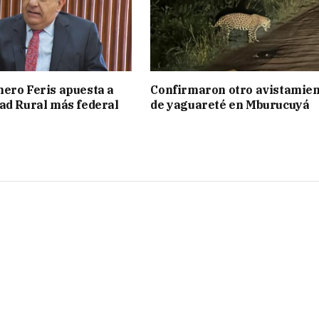
ero Feris apuesta a
Confirmaron otro avistamie
ad Rural más federal
de yaguareté en Mburucuyá