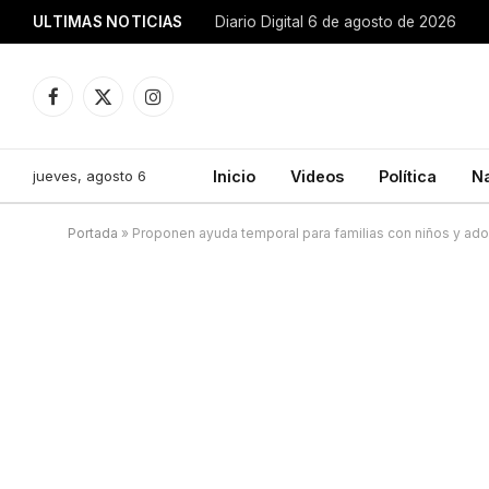
ULTIMAS NOTICIAS
Diario Digital 6 de agosto de 2026
Facebook
X
Instagram
(Twitter)
jueves, agosto 6
Inicio
Videos
Política
N
Portada
»
Proponen ayuda temporal para familias con niños y a