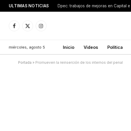
ULTIMAS NOTICIAS
Dpec: trabajos de mejoras en Capital e 
Facebook
X
Instagram
(Twitter)
miércoles, agosto 5
Inicio
Videos
Política
Portada
»
Promueven la reinserción de los internos del penal