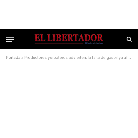
Portada
»
Productores yerbateros advierten: la falta de gasoil ya afecta las cosechas