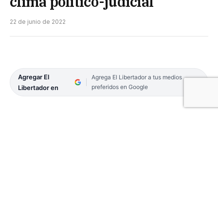
clima político-judicial
22 de junio de 2022
Agregar El
Agrega El Libertador a tus medios
preferidos en Google
Libertador en
Las defensas alegan que se realizó una maniobra
tendiente a «quedarse» con un Juzgado Federal
con competencia Electoral. Apuntan hacia el fiscal