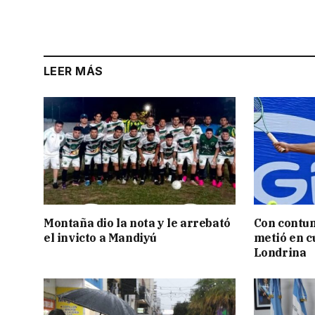
LEER MÁS
Montaña dio la nota y le arrebató
Con contun
el invicto a Mandiyú
metió en c
Londrina