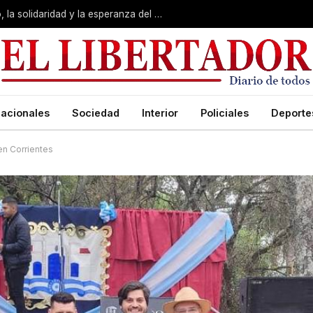
San Cayetano: Pedro valoró “el trabajo, la solidaridad y la esperanza del pueblo”
acionales
Sociedad
Interior
Policiales
Deporte
en Corrientes