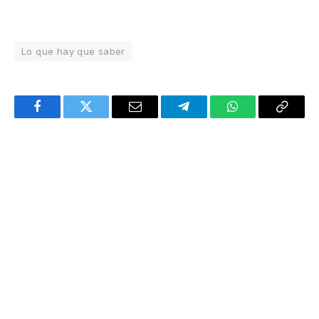
Lo que hay que saber
Facebook
Twitter
Email
Telegram
WhatsApp
Copy
Link