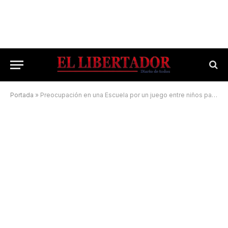
Portada
»
Preocupación en una Escuela por un juego entre niños para “invocar a los espíritus”