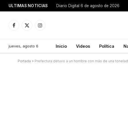
ULTIMAS NOTICIAS
Diario Digital 6 de agosto de 2026
Facebook
X
Instagram
(Twitter)
jueves, agosto 6
Inicio
Videos
Política
N
Portada
»
Prefectura detuvo a un hombre con más de una tonela