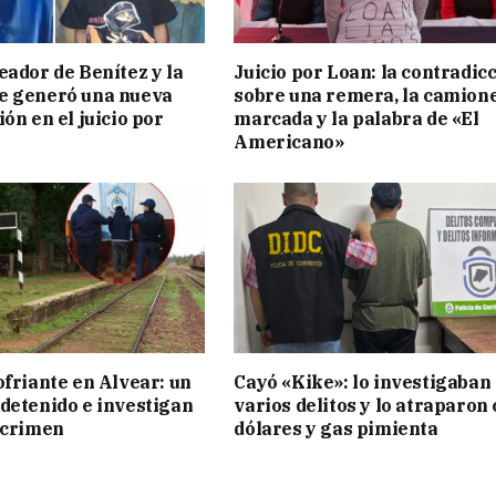
eador de Benítez y la
Juicio por Loan: la contradic
e generó una nueva
sobre una remera, la camion
ón en el juicio por
marcada y la palabra de «El
Americano»
ofriante en Alvear: un
Cayó «Kike»: lo investigaban
detenido e investigan
varios delitos y lo atraparon
 crimen
dólares y gas pimienta