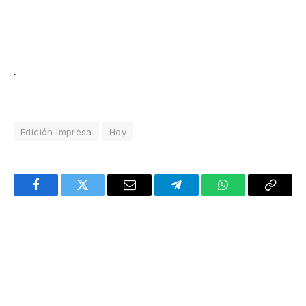
.
Edición Impresa
Hoy
Facebook
Twitter
Email
Telegram
WhatsApp
Copy
Link