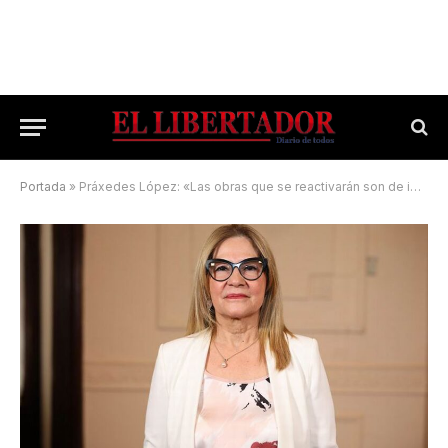
Portada
»
Práxedes López: «Las obras que se reactivarán son de importancia vital»