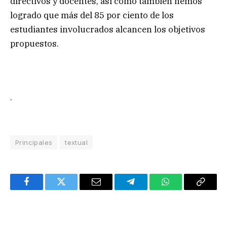
directivos y docentes, así como también hemos
logrado que más del 85 por ciento de los
estudiantes involucrados alcancen los objetivos
propuestos.
.
Principales
textual
Facebook
Twitter
Email
Telegram
WhatsApp
Copy
Link